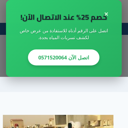
لتجاوز
×
شركة المملكه للمقاولات العامه
لى
خصم 25% عند الاتصال الآن!
لمحتوى
احصل علي خصم خاص الان
اتصل على الرقم أدناه للاستفادة من عرض خاص
لكشف تسربات المياه بجدة.
اتصل الآن 0571520064