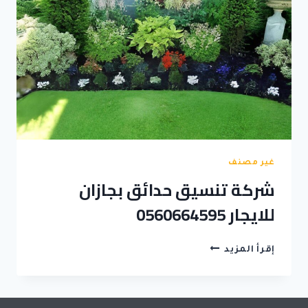
غير مصنف
شركة تنسيق حدائق بجازان
للايجار 0560664595
شركة
إقرأ المزيد
تنسيق
حدائق
بجازان