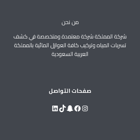
للايجار
0560664595
من نحن
شركة المملكة شركة معتمدة ومتخصصة في كشف
تسربات المياه وتركيب كافة العوازل المائية بالمملكة
العربية السعودية
صفحات التواصل
LinkedIn
Snapchat
TikTok
Facebook
Instagram