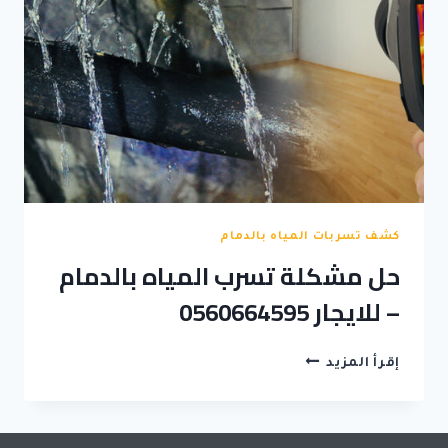
كشف تسربات المياه بالدمام
حل مشكلة تسرب المياه بالدمام
– للايجار 0560664595
حل
إقرأ المزيد
مشكلة
تسرب
المياه