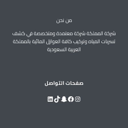
بالدمام
–
للايجار
من نحن
0560664595
شركة المملكة شركة معتمدة ومتخصصة في كشف
تسربات المياه وتركيب كافة العوازل المائية بالمملكة
العربية السعودية
صفحات التواصل
LinkedIn
Snapchat
TikTok
Facebook
Instagram