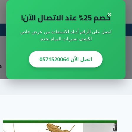
لتجاوز
×
شركة المملكه للمقاولات العامه
لى
خصم 25% عند الاتصال الآن!
لمحتوى
احصل علي خصم خاص الان
اتصل على الرقم أدناه للاستفادة من عرض خاص
لكشف تسربات المياه بجدة.
اتصل الآن 0571520064
خ