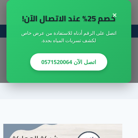
لتجاوز
×
شركة المملكه للمقاولات العامه
لى
خصم 25% عند الاتصال الآن!
لمحتوى
احصل علي خصم خاص الان
اتصل على الرقم أدناه للاستفادة من عرض خاص
لكشف تسربات المياه بجدة.
اتصل الآن 0571520064