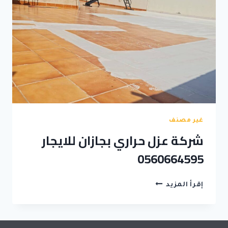
غير مصنف
شركة عزل حراري بجازان للايجار
0560664595
شركة
إقرأ المزيد
عزل
حراري
بجازان