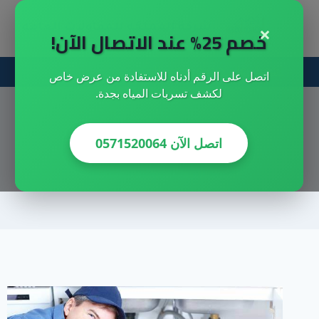
لتجاوز
×
شركة المملكه للمقاولات العامه
لى
خصم 25% عند الاتصال الآن!
لمحتوى
احصل علي خصم خاص الان
اتصل على الرقم أدناه للاستفادة من عرض خاص
لكشف تسربات المياه بجدة.
اتصل الآن 0571520064