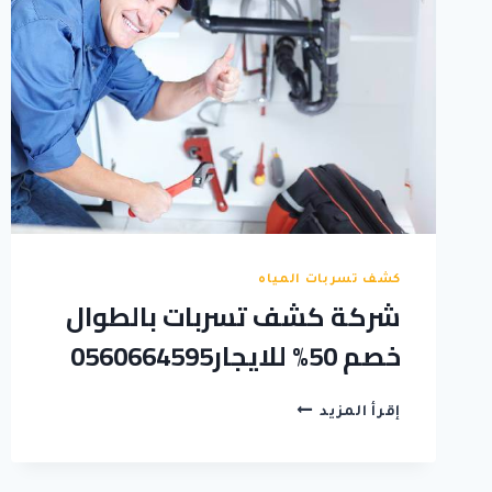
كشف تسربات المياه
شركة كشف تسربات بالطوال
خصم 50% للايجار0560664595
شركة
إقرأ المزيد
كشف
تسربات
بالطوال