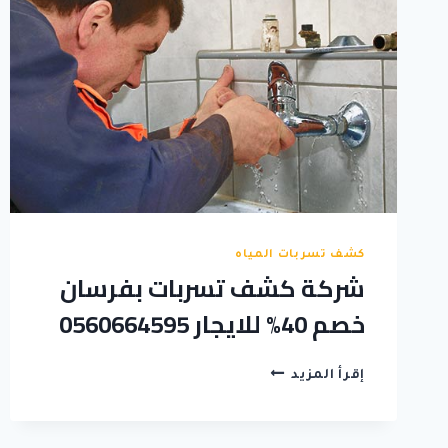
كشف تسربات المياه
شركة كشف تسربات بفرسان
خصم 40% للايجار 0560664595
شركة
إقرأ المزيد
كشف
تسربات
بفرسان