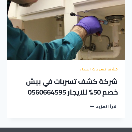
كشف تسربات المياه
شركة كشف تسربات في بيش
خصم 50% للايجار 0560664595
شركة
إقرأ المزيد
كشف
تسربات
في