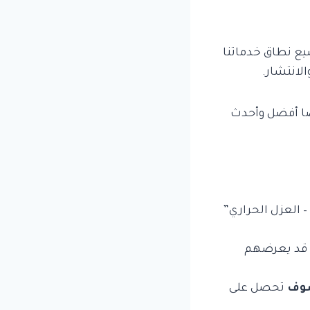
يع نطاق خدماتنا
لانتشار.
ًا أفضل وأحدث
– العزل الحراري”
ن قد يعرضهم
وف
تحصل على