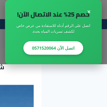
لتجاوز
×
شركة المملكه للمقاولات العامه
لى
خصم 25% عند الاتصال الآن!
لمحتوى
احصل علي خصم خاص الان
اتصل على الرقم أدناه للاستفادة من عرض خاص
لكشف تسربات المياه بجدة.
اتصل الآن 0571520064
شر