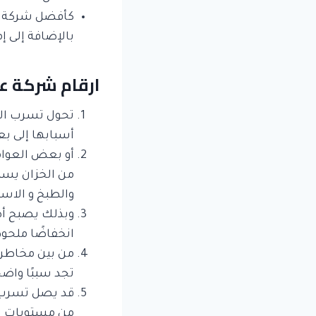
كأفضل شركة الع
بالإضافة إلى إ
ارقام شركة عز
تحول تسرب المي
أسبابها إلى بع
أو بعض العوام
من الخزان يسب
والطبخ و الاس
وبذلك يصبح أص
انخفاضًا ملحوظ
من بين مخاطر تس
تجد سببًا واضح
قد يصل تسرب م
من مستويات ال