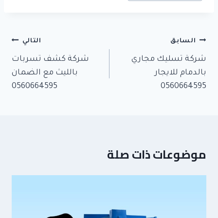
تصفّح
السابق
التالي
المقالات
شركة تسليك مجاري
شركة كشف تسربات
بالدمام للايجار
بالليث مع الضمان
0560664595
0560664595
موضوعات ذات صلة