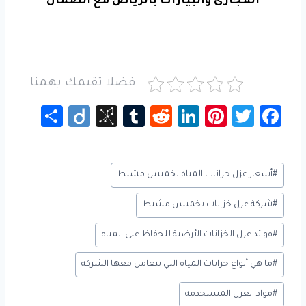
المجارى والبيارات بالرياض مع الضمان
فضلا تقيمك يهمنا
S
Di
Bi
Tu
R
Li
Pi
T
Fa
h
ig
b
m
e
nk
nt
wi
c
ar
o
S
bl
d
e
er
tt
e
وسوم
#
أسعار عزل خزانات المياه بخميس مشيط
e
o
r
di
dI
es
er
b
المقال:
n
t
n
t
o
#
شركة عزل خزانات بخميس مشيط
o
ok
#
فوائد عزل الخزانات الأرضية للحفاظ على المياه
m
y
#
ما هي أنواع خزانات المياه التي تتعامل معها الشركة
#
مواد العزل المستخدمة