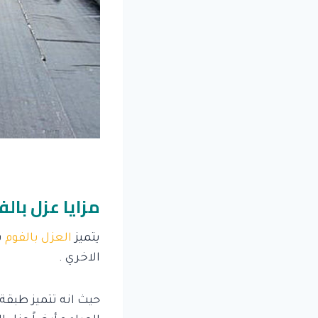
مزايا عزل بال
يتميز
العزل بالفوم
ب
الاخري .
حيث انه تتميز طبقة