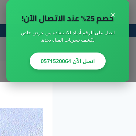
لتجاوز
×
شركة المملكه للمقاولات العامه
لى
خصم 25% عند الاتصال الآن!
لمحتوى
احصل علي خصم خاص الان
اتصل على الرقم أدناه للاستفادة من عرض خاص
لكشف تسربات المياه بجدة.
اتصل الآن 0571520064