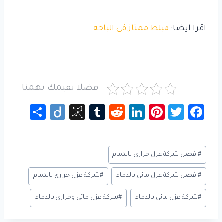
اقرا ايضا:
مبلط ممتاز في الباحه
فضلا تقيمك يهمنا
S
Di
Bi
Tu
R
Li
Pi
T
Fa
h
ig
b
m
e
nk
nt
wi
c
ar
o
S
bl
d
e
er
tt
e
وسوم
#
افضل شركة عزل حراري بالدمام
e
o
r
di
dI
es
er
b
المقال:
n
t
n
t
o
#
افضل شركة عزل مائي بالدمام
#
شركة عزل حراري بالدمام
o
ok
#
شركة عزل مائي بالدمام
#
شركة عزل مائي وحراري بالدمام
m