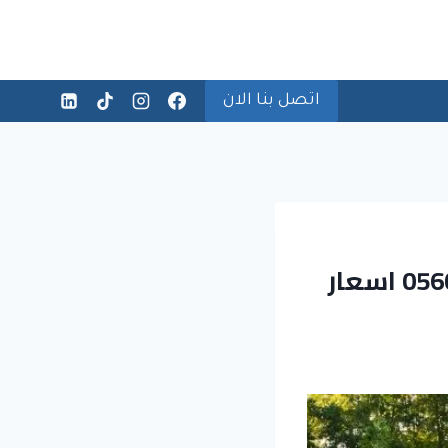
اتصل بنا الان
افضل شركة كشف تسربات المسابح بجدة 0560664595 اسعار