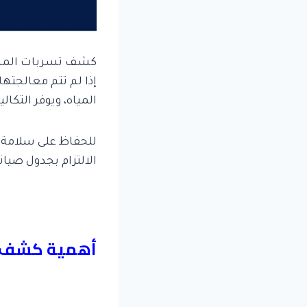
كشف تسربات المساب
إذا لم تتم معالجته
المياه، ويوفر التكا
للحفاظ على سلامة ا
الالتزام بجدول صي
أهمية كشف ت