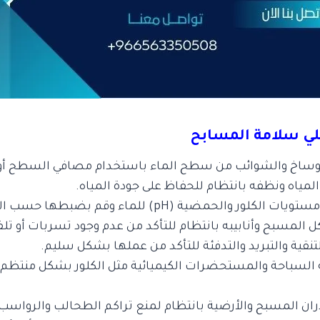
علي سلامة المسابح
أوساخ والشوائب من سطح الماء باستخدام مصافي السطح أو 
ياه ونظفه بانتظام للحفاظ على جودة المياه.
كلور والحمضية (pH) للماء وقم بضبطها حسب الحاجة.
المسبح وأنابيبه بانتظام للتأكد من عدم وجود تسربات أو تل
قية والتبريد والتدفئة للتأكد من عملها بشكل سليم.
السباحة والمستحضرات الكيميائية مثل الكلور بشكل منتظم ل
ان المسبح والأرضية بانتظام لمنع تراكم الطحالب والرواسب.