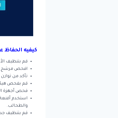
كيفيه الحفاظ 
قم بتنظيف ال
افحص مرشح الم
تأكد من توازن مستويات ال
قم بفحص هيكل 
فحص أجهزة التن
استخدم أقنعة 
والطحالب.
قم بتنظيف جدر