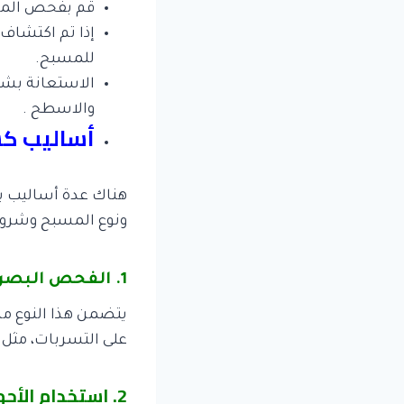
قم بفحص المسب
إذا تم اكتشاف
للمسبح.
الاستعانة بش
والاسطح .
أساليب ك
هناك عدة أساليب ي
ونوع المسبح وشروط
1. الفحص البصري:
يتضمن هذا النوع من
على التسربات، مثل 
2. استخدام الأجهزة الحديثة: