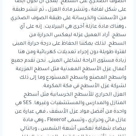
الصوف الصخري على السطح. يمكن أن تكون أيضًا
على شكل لفافة ، وتنشر مادة العزل ، ثم تنشر طبقة
من الأسمنت والخرسانة على طبقة الصوف الصخري
، وهناك مادة عازلة أخرى هي البيرلايت. إنه على أي
سطح. أراد العميل عزله ليعكس الحرارة من
السطح. لذلك يمكننا الحفاظ على درجة حرارة المبنى
لفترة طويلة دون إجراء تعديلات كهربائية ومن هنا
زيادة مستوى الراحة لشاغلي المبنى. نحن نقدم جميع
أعمال عزل الأسطح المعدنية مثل اسطح المزرعة
واسطح المصنع واسطح المستودع وما إلى ذلك
لشركة عزل الأسطح في مكة المكرمة.
العزل الحراري للأسطح الخرسانية مثل أسطح
المنازل والمدارس والمستشفيات وغيرها. SES هي
واحدة من أفضل مواد عزل الأسقف ، فهي عبارة عن
عازل مائي وحراري ، وتسمى Flexerof ، وهي مادة
بيضاء شفافة تعكس أشعة الشمس ، وبالتالي