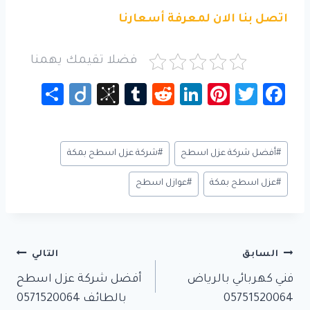
اتصل بنا الان لمعرفة أسعارنا
فضلا تقيمك يهمنا
S
Di
Bi
Tu
R
Li
Pi
T
Fa
h
ig
b
m
e
nk
nt
wi
c
ar
o
S
bl
d
e
er
tt
e
وسوم
#
أفضل شركة عزل اسطح
#
شركة عزل اسطح بمكة
e
o
r
di
dI
es
er
b
المقال:
n
t
n
t
o
#
عزل اسطح بمكة
#
عوازل اسطح
o
ok
m
y
تصفّح
السابق
التالي
المقالات
فني كهربائي بالرياض
أفضل شركة عزل اسطح
05751520064
بالطائف 0571520064