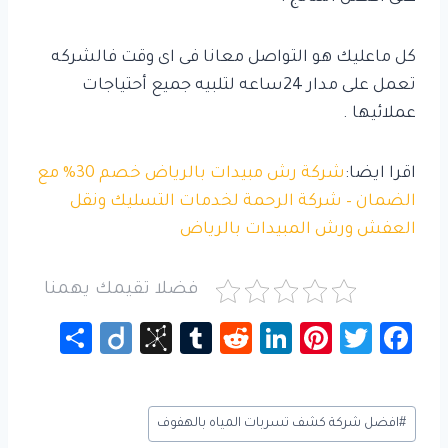
كل ماعليك هو التواصل معانا فى اى وقت فالشركه
تعمل على مدار 24ساعه لتلبيه جميع أحتياجات
عملائيها .
اقرا ايضا:
شركة رش مبيدات بالرياض خصم 30% مع
الضمان – شركة الرحمة لخدمات التسليك ونقل
العفش ورش المبيدات بالرياض
فضلا تقيمك يهمنا
S
Di
Bi
Tu
R
Li
Pi
T
Fa
h
ig
b
m
e
nk
nt
wi
c
ar
o
S
bl
d
e
er
tt
e
وسوم
#
افضل شركة كشف تسربات المياه بالهفوف
e
o
r
di
dI
es
er
b
المقال: